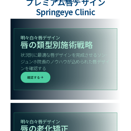
プレミアム唇デザイン
Springeye Clinic
明々白々唇デザイン
唇の類型別施術戦略
状況別に最適な唇デザインを完成させるソン·
ジュンホ院長のノウハウが込められた唇デザイ
ンを確認する
確認する
明々白々唇デザイン
唇の老化矯正