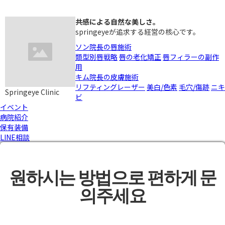
共感による自然な美しさ。
springeyeが追求する経営の核心です。
ソン院長の唇施術
類型別唇戦略
唇の老化矯正
唇フィラーの副作
用
キム院長の皮膚施術
リフティングレーザー
美白/色素
毛穴/傷跡
ニキ
Springeye Clinic
ビ
イベント
病院紹介
保有装備
LINE相談
원하시는 방법으로 편하게 문
의주세요