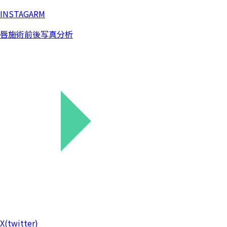
springeyeの診療時間のご案内
Springeye Clinic
月曜日 : AM 10:30 ~ PM 08:30
水 / 木 : AM 10:30 ~ PM 06:30
火 / 金 : AM 11:00 ~ PM 08:00
土曜日 : AM 10:00 ~ PM 03:30
毎週木曜日皮膚科施術（キム·マルヨン院長）休診
アクセス
마포구 양화로192 3階、弘大入口駅4番出口のすぐ隣(スターバ