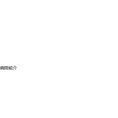
ポテンツァ
エアージェット
ダブロゴールド
コレジ
病院紹介
病院紹介