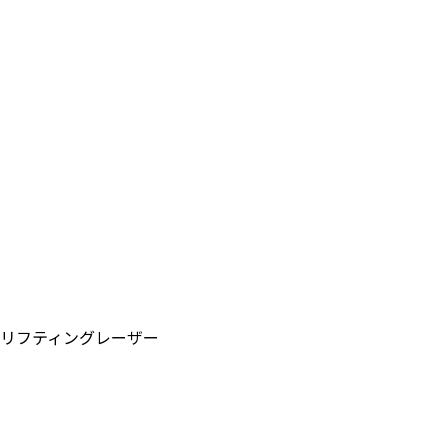
美白/色素
病変の深さに応じたオーダーメード治療
毛穴/傷跡
傷跡、広い毛穴の改善
ニキビ
根本的な原因を解決する治療
リフティングレーザー