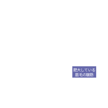
ウルセラ
サーマジFLX
プロファウンド
チタニウムリフティング
肥大している
眉毛の皺筋
オンダリフティング
チューンフェイス