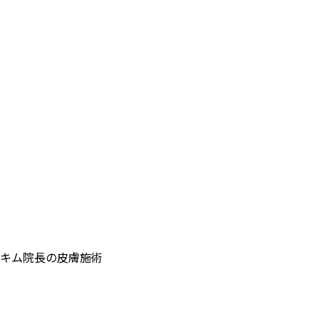
類型別唇戦略
ソン·ジュンホ院長の10年唇ノウハウ
唇の老化矯正
30~50代唇矯正施術
唇施術副作用
副作用の症状、解決方法
キム院長の皮膚施術