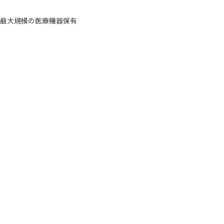
最大規模の医療機器保有
唇、童顔施術
肌、リフティング施術
ソン·ジュンホ院長担当専門施術
キム·マルヨン院長担当専門施術