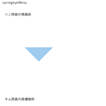
springeye
Menu
ソン院長の唇施術
キム院長の皮膚施術