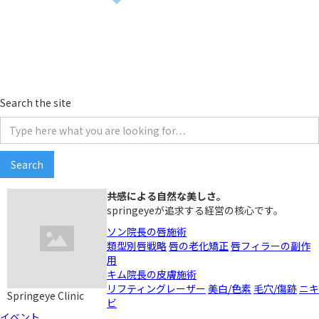
Search
the site
共感による自然な美しさ。
springeyeが追求する経営の核心です。
ソン院長の唇施術
類型別唇戦略
唇の老化矯正
唇フィラーの副作
用
キム院長の皮膚施術
リフティングレーザー
美白/色素
毛穴/傷跡
ニキ
Springeye Clinic
ビ
イベント